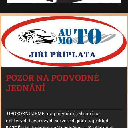
POZOR NA PODVODNÉ
JEDNÁNÍ
UPOZORŇUJEME na podvodné jednání na
některých bazarových serverech jako například
BAZOŠ a td. jménem naší společnosti. Na žádných